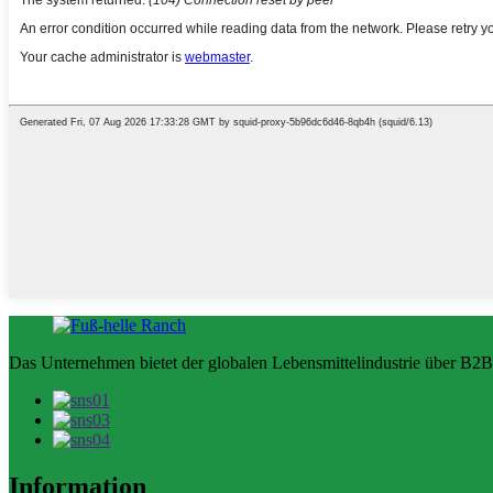
Das Unternehmen bietet der globalen Lebensmittelindustrie über B2B
Information