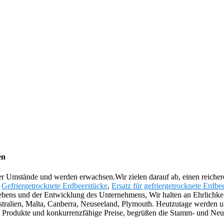
en
er Umstände und werden erwachsen.Wir zielen darauf ab, einen reiche
,
Gefriergetrocknete Erdbeerstücke
,
Ersatz für gefriergetrocknete Erdbe
lebens und der Entwicklung des Unternehmens, Wir halten an Ehrlichk
Australien, Malta, Canberra, Neuseeland, Plymouth. Heutzutage werde
ge Produkte und konkurrenzfähige Preise, begrüßen die Stamm- und Ne