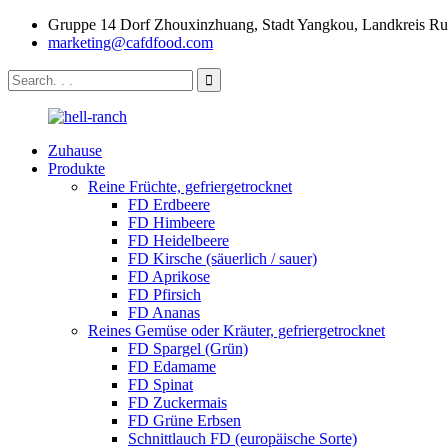
Gruppe 14 Dorf Zhouxinzhuang, Stadt Yangkou, Landkreis Rud
marketing@cafdfood.com
Zuhause
Produkte
Reine Früchte, gefriergetrocknet
FD Erdbeere
FD Himbeere
FD Heidelbeere
FD Kirsche (säuerlich / sauer)
FD Aprikose
FD Pfirsich
FD Ananas
Reines Gemüse oder Kräuter, gefriergetrocknet
FD Spargel (Grün)
FD Edamame
FD Spinat
FD Zuckermais
FD Grüne Erbsen
Schnittlauch FD (europäische Sorte)