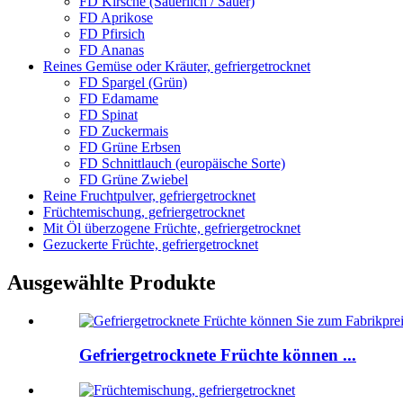
FD Kirsche (Säuerlich / Sauer)
FD Aprikose
FD Pfirsich
FD Ananas
Reines Gemüse oder Kräuter, gefriergetrocknet
FD Spargel (Grün)
FD Edamame
FD Spinat
FD Zuckermais
FD Grüne Erbsen
FD Schnittlauch (europäische Sorte)
FD Grüne Zwiebel
Reine Fruchtpulver, gefriergetrocknet
Früchtemischung, gefriergetrocknet
Mit Öl überzogene Früchte, gefriergetrocknet
Gezuckerte Früchte, gefriergetrocknet
Ausgewählte Produkte
Gefriergetrocknete Früchte können ...