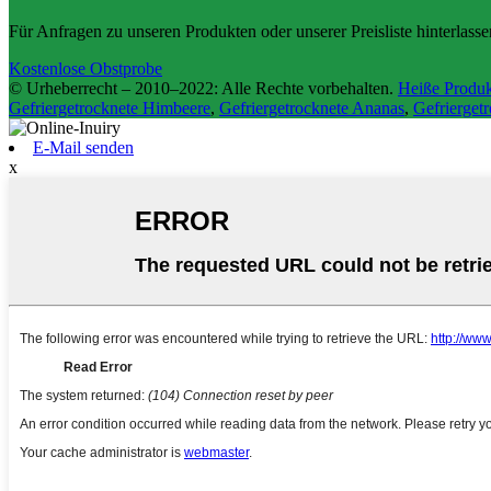
Für Anfragen zu unseren Produkten oder unserer Preisliste hinterlass
Kostenlose Obstprobe
© Urheberrecht – 2010–2022: Alle Rechte vorbehalten.
Heiße Produk
Gefriergetrocknete Himbeere
,
Gefriergetrocknete Ananas
,
Gefriergetr
E-Mail senden
x