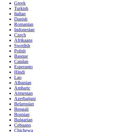
Greek
Turkish
Italian
Danish
Romanian
Indonesian
Czech
Afrikaans
Swedish
Polish
Basque
Catalan
Esperanto
Hindi
Lao
Albanian
Amharic
Armenian
Azerbaijani
Belarusian
Bengali
Bosnian
Bulgarian
Cebuano
Chichewa