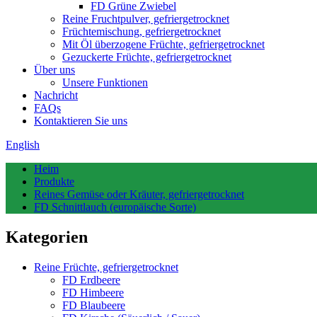
FD Grüne Zwiebel
Reine Fruchtpulver, gefriergetrocknet
Früchtemischung, gefriergetrocknet
Mit Öl überzogene Früchte, gefriergetrocknet
Gezuckerte Früchte, gefriergetrocknet
Über uns
Unsere Funktionen
Nachricht
FAQs
Kontaktieren Sie uns
English
Heim
Produkte
Reines Gemüse oder Kräuter, gefriergetrocknet
FD Schnittlauch (europäische Sorte)
Kategorien
Reine Früchte, gefriergetrocknet
FD Erdbeere
FD Himbeere
FD Blaubeere