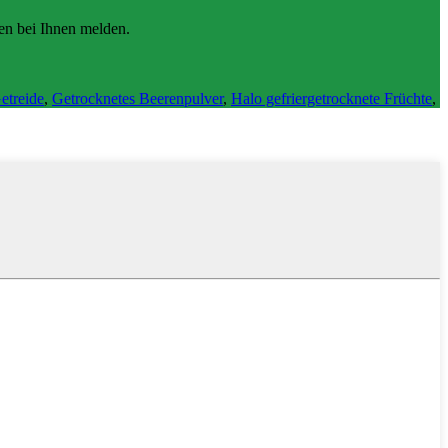
den bei Ihnen melden.
etreide
,
Getrocknetes Beerenpulver
,
Halo gefriergetrocknete Früchte
,