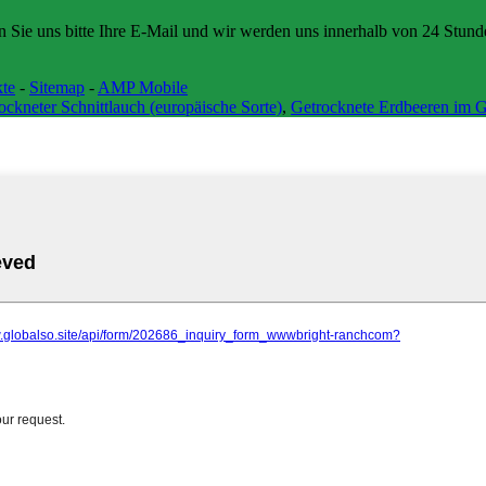
en Sie uns bitte Ihre E-Mail und wir werden uns innerhalb von 24 Stun
te
-
Sitemap
-
AMP Mobile
ockneter Schnittlauch (europäische Sorte)
,
Getrocknete Erdbeeren im G