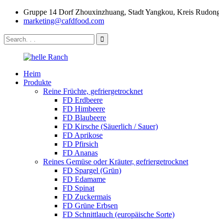
Gruppe 14 Dorf Zhouxinzhuang, Stadt Yangkou, Kreis Rudong,
marketing@cafdfood.com
Heim
Produkte
Reine Früchte, gefriergetrocknet
FD Erdbeere
FD Himbeere
FD Blaubeere
FD Kirsche (Säuerlich / Sauer)
FD Aprikose
FD Pfirsich
FD Ananas
Reines Gemüse oder Kräuter, gefriergetrocknet
FD Spargel (Grün)
FD Edamame
FD Spinat
FD Zuckermais
FD Grüne Erbsen
FD Schnittlauch (europäische Sorte)