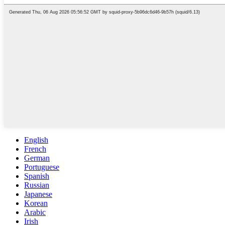
English
French
German
Portuguese
Spanish
Russian
Japanese
Korean
Arabic
Irish