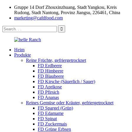
Gruppe 14 Dorf Zhouxinzhuang, Stadt Yangkou, Kreis
Rudong, Stadt Nantong, Provinz Jiangsu, 226461, China
marketing@cafdfood.com
Heim
Produkte
Reine Früchte, gefriergetrocknet
FD Erdbeere
FD Himbeere
FD Blaubeere
FD Kirsche (Säuerlich / Sauer)
FD Aprikose
FD Pfirsich
FD Ananas
Reines Gemüse oder Kräuter, gefriergetrocknet
FD Spargel (Grün)
FD Edamame
FD Spinat
FD Zuckermais
FD Grüne Erbsen