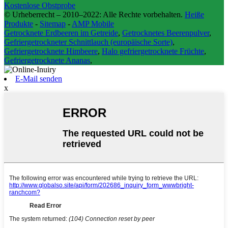
Kostenlose Obstprobe
© Urheberrecht – 2010–2022: Alle Rechte vorbehalten.
Heiße
Produkte
-
Sitemap
-
AMP Mobile
Getrocknete Erdbeeren im Getreide
,
Getrocknetes Beerenpulver
,
Gefriergetrockneter Schnittlauch (europäische Sorte)
,
Gefriergetrocknete Himbeere
,
Halo gefriergetrocknete Früchte
,
Gefriergetrocknete Ananas
,
E-Mail senden
x