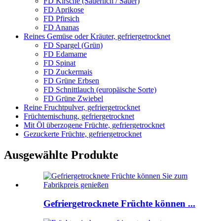
FD Kirsche (Säuerlich / Sauer)
FD Aprikose
FD Pfirsich
FD Ananas
Reines Gemüse oder Kräuter, gefriergetrocknet
FD Spargel (Grün)
FD Edamame
FD Spinat
FD Zuckermais
FD Grüne Erbsen
FD Schnittlauch (europäische Sorte)
FD Grüne Zwiebel
Reine Fruchtpulver, gefriergetrocknet
Früchtemischung, gefriergetrocknet
Mit Öl überzogene Früchte, gefriergetrocknet
Gezuckerte Früchte, gefriergetrocknet
Ausgewählte Produkte
Gefriergetrocknete Früchte können ...