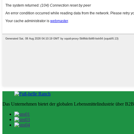
Das Unternehmen bietet der globalen Lebensmittelindustrie über B2B