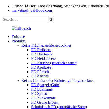
Gruppe 14 Dorf Zhouxinzhuang, Stadt Yangkou, Landkreis Rud
marketing@cafdfood.com
Zuhause
Produkte
Reine Früchte, gefriergetrocknet
FD Erdbeere
FD Himbeere
FD Heidelbeere
FD Kirsche (säuerlich / sauer)
FD Aprikose
FD Pfirsich
FD Ananas
Reines Gemüse oder Kräuter, gefriergetrocknet
FD Spargel (Grün)
FD Edamame
FD Spinat
FD Zuckermais
FD Grüne Erbsen
Schnittlauch FD (europäische Sorte)