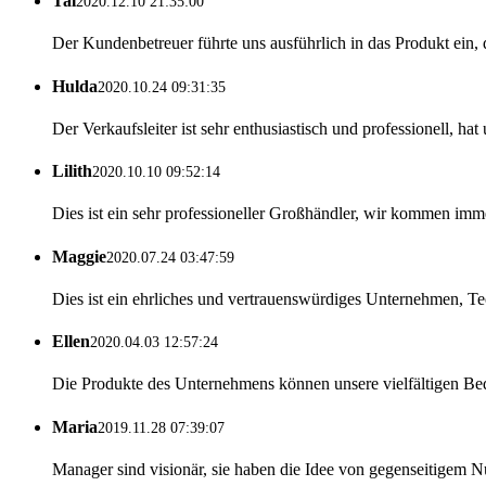
Tal
2020.12.10 21:35:00
Der Kundenbetreuer führte uns ausführlich in das Produkt ein,
Hulda
2020.10.24 09:31:35
Der Verkaufsleiter ist sehr enthusiastisch und professionell, ha
Lilith
2020.10.10 09:52:14
Dies ist ein sehr professioneller Großhändler, wir kommen immer
Maggie
2020.07.24 03:47:59
Dies ist ein ehrliches und vertrauenswürdiges Unternehmen, Tec
Ellen
2020.04.03 12:57:24
Die Produkte des Unternehmens können unsere vielfältigen Bedürfn
Maria
2019.11.28 07:39:07
Manager sind visionär, sie haben die Idee von gegenseitigem 