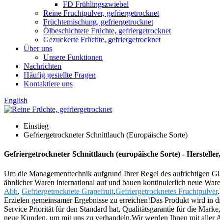
FD Frühlingszwiebel
Reine Fruchtpulver, gefriergetrocknet
Früchtemischung, gefriergetrocknet
Ölbeschichtete Früchte, gefriergetrocknet
Gezuckerte Früchte, gefriergetrocknet
Über uns
Unsere Funktionen
Nachrichten
Häufig gestellte Fragen
Kontaktiere uns
English
Einstieg
Gefriergetrockneter Schnittlauch (Europäische Sorte)
Gefriergetrockneter Schnittlauch (europäische Sorte) - Herstelle
Um die Managementtechnik aufgrund Ihrer Regel des aufrichtigen Gla
ähnlicher Waren international auf und bauen kontinuierlich neue War
Abb
,
Gefriergetrocknete Grapefruit
,
Gefriergetrocknetes Fruchtpulver
Erzielen gemeinsamer Ergebnisse zu erreichen!Das Produkt wird in die
Service Priorität für den Standard hat, Qualitätsgarantie für die Ma
neue Kunden, um mit uns zu verhandeln.Wir werden Ihnen mit aller Au