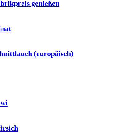
brikpreis genießen
inat
nittlauch (europäisch)
iwi
irsich